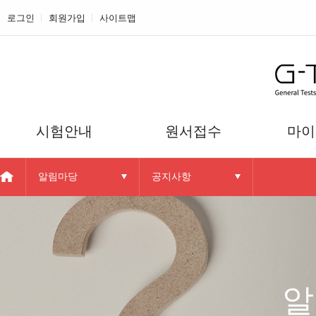
로그인
회원가입
사이트맵
시험안내
원서접수
마이
알림마당
공지사항
G-TELP 소개
시험일정
접수
G-TELP 소개
접수안내
수험
G-TELP 활용현황
응시 안내
성적확인
G-TELP Jr. 개요
응시접수 안내
G-TELP Jr. 개요
문의사항
G-TELP Jr. 특징
회원
정기시험접수
알
레벨테스트
지정접수처